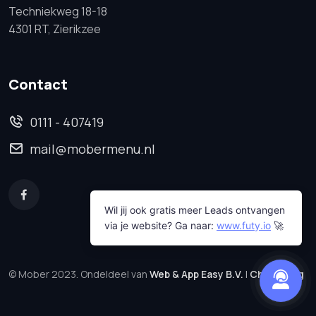
Techniekweg 18-18
4301 RT, Zierikzee
Contact
0111 - 407419
mail@mobermenu.nl
© Mober 2023. Ondeldeel van
Web & App Easy B.V.
|
Changelog